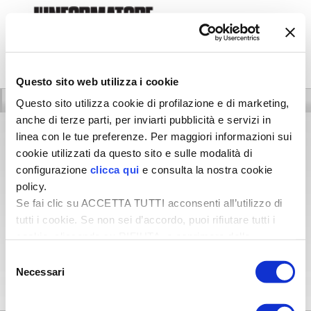
Questo sito web utilizza i cookie
Homepage
Shop
Questo sito utilizza cookie di profilazione e di marketing,
anche di terze parti, per inviarti pubblicità e servizi in
linea con le tue preferenze. Per maggiori informazioni sui
PROCEDURA GUIDATA DI
cookie utilizzati da questo sito e sulle modalità di
ATTIVAZIONE ORDINE
configurazione
clicca qui
e consulta la nostra cookie
policy.
Se fai clic su ACCETTA TUTTI acconsenti all’utilizzo di
Gentile utente, inserisci il
codice del
tutti i cookie. Se non sei d’accordo, puoi rifiutare tutti i
coupon
che hai ricevuto per iniziare la
cookie, cliccando su RIFIUTA, o esprimere delle
procedura di attivazione dell'ordine
preferenze selezionando le tipologie di cookie che
Selezione
desideri accettare e cliccando ACCETTA SELEZIONATI.
Necessari
del
consenso