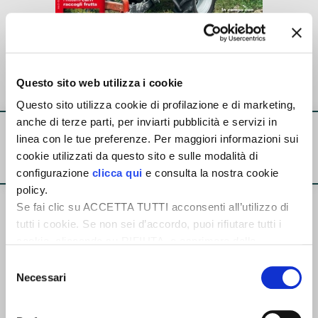
26md07
Questo sito web utilizza i cookie
Questo sito utilizza cookie di profilazione e di marketing,
anche di terze parti, per inviarti pubblicità e servizi in
MAD ATLANTE
linea con le tue preferenze. Per maggiori informazioni sui
cookie utilizzati da questo sito e sulle modalità di
configurazione
clicca qui
e consulta la nostra cookie
policy.
Se fai clic su ACCETTA TUTTI acconsenti all’utilizzo di
tutti i cookie. Se non sei d’accordo, puoi rifiutare tutti i
cookie, cliccando su RIFIUTA, o esprimere delle
preferenze selezionando le tipologie di cookie che
Selezione
desideri accettare e cliccando ACCETTA SELEZIONATI.
Necessari
del
consenso