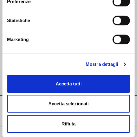
Preferenze
Statistiche
Marketing
Mostra dettagli
22md07_DOVE_atlante
Accetta tutti
MAD SUPPLEMENTI
Accetta selezionati
Rifiuta