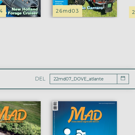
4
26md03
DEL