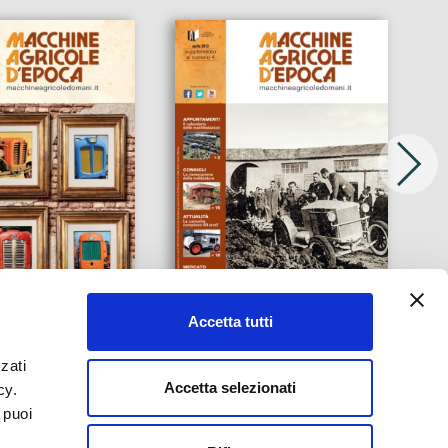
4_epoca
13Md04_epoca
Accetta tutti
zati
Accetta selezionati
icy.
 puoi