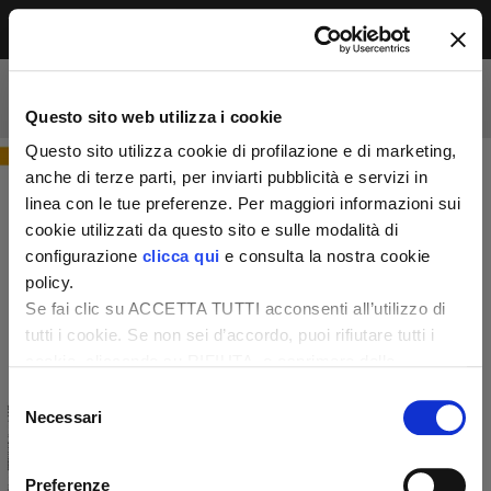
Menu
Accesso riservato agli abbonati
Per leggere questo contenuto, devi essere
Questo sito web utilizza i cookie
abbonato alla rivista. Se sei già abbonato,
accedi subito per continuare la lettura.
Questo sito utilizza cookie di profilazione e di marketing,
Se non sei ancora dei nostri, abbonati ora e
anche di terze parti, per inviarti pubblicità e servizi in
accedi ai tuoi contenuti!
linea con le tue preferenze. Per maggiori informazioni sui
cookie utilizzati da questo sito e sulle modalità di
configurazione
clicca qui
e consulta la nostra cookie
Abbonati ora
LOGIN
policy.
Se fai clic su ACCETTA TUTTI acconsenti all’utilizzo di
tutti i cookie. Se non sei d’accordo, puoi rifiutare tutti i
cookie, cliccando su RIFIUTA, o esprimere delle
preferenze selezionando le tipologie di cookie che
Selezione
desideri accettare e cliccando ACCETTA SELEZIONATI.
Necessari
del
consenso
Preferenze