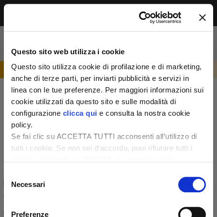
Menu
Accesso riservato agli abbonati
Per leggere questo contenuto, devi essere
Questo sito web utilizza i cookie
abbonato alla rivista. Se sei già abbonato,
accedi subito per continuare la lettura.
Questo sito utilizza cookie di profilazione e di marketing,
Se non sei ancora dei nostri, abbonati ora e
anche di terze parti, per inviarti pubblicità e servizi in
accedi ai tuoi contenuti!
linea con le tue preferenze. Per maggiori informazioni sui
cookie utilizzati da questo sito e sulle modalità di
configurazione
clicca qui
e consulta la nostra cookie
Abbonati ora
LOGIN
policy.
Se fai clic su ACCETTA TUTTI acconsenti all’utilizzo di
tutti i cookie. Se non sei d’accordo, puoi rifiutare tutti i
cookie, cliccando su RIFIUTA, o esprimere delle
preferenze selezionando le tipologie di cookie che
Selezione
desideri accettare e cliccando ACCETTA SELEZIONATI.
Necessari
del
consenso
Preferenze