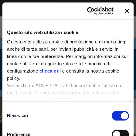
Menu
Accesso riservato agli abbonati
Per leggere questo contenuto, devi essere
Questo sito web utilizza i cookie
abbonato alla rivista. Se sei già abbonato,
accedi subito per continuare la lettura.
Questo sito utilizza cookie di profilazione e di marketing,
Se non sei ancora dei nostri, abbonati ora e
anche di terze parti, per inviarti pubblicità e servizi in
accedi ai tuoi contenuti!
linea con le tue preferenze. Per maggiori informazioni sui
cookie utilizzati da questo sito e sulle modalità di
configurazione
clicca qui
e consulta la nostra cookie
Abbonati ora
LOGIN
policy.
Se fai clic su ACCETTA TUTTI acconsenti all’utilizzo di
tutti i cookie. Se non sei d’accordo, puoi rifiutare tutti i
cookie, cliccando su RIFIUTA, o esprimere delle
preferenze selezionando le tipologie di cookie che
Selezione
desideri accettare e cliccando ACCETTA SELEZIONATI.
Necessari
del
consenso
Preferenze