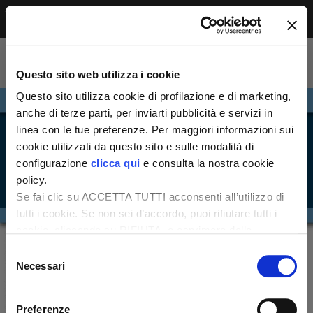
Menu
Accesso riservato agli abbonati
Per leggere questo contenuto, devi essere
Questo sito web utilizza i cookie
abbonato alla rivista. Se sei già abbonato,
accedi subito per continuare la lettura.
Questo sito utilizza cookie di profilazione e di marketing,
Se non sei ancora dei nostri, abbonati ora e
anche di terze parti, per inviarti pubblicità e servizi in
accedi ai tuoi contenuti!
linea con le tue preferenze. Per maggiori informazioni sui
cookie utilizzati da questo sito e sulle modalità di
configurazione
clicca qui
e consulta la nostra cookie
Abbonati ora
LOGIN
policy.
Se fai clic su ACCETTA TUTTI acconsenti all’utilizzo di
tutti i cookie. Se non sei d’accordo, puoi rifiutare tutti i
cookie, cliccando su RIFIUTA, o esprimere delle
preferenze selezionando le tipologie di cookie che
Selezione
desideri accettare e cliccando ACCETTA SELEZIONATI.
Necessari
del
consenso
Preferenze