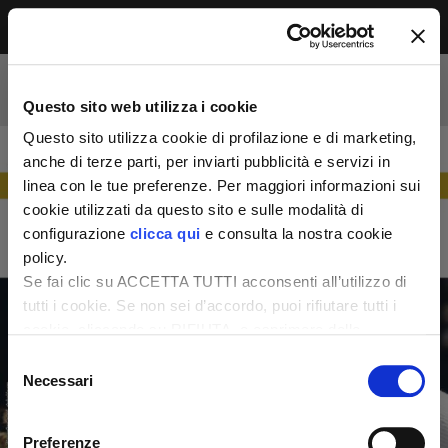
Menu
Accesso riservato agli abbonati
Per leggere questo contenuto, devi essere
Questo sito web utilizza i cookie
abbonato alla rivista. Se sei già abbonato,
accedi subito per continuare la lettura.
Questo sito utilizza cookie di profilazione e di marketing,
Se non sei ancora dei nostri, abbonati ora e
anche di terze parti, per inviarti pubblicità e servizi in
accedi ai tuoi contenuti!
linea con le tue preferenze. Per maggiori informazioni sui
cookie utilizzati da questo sito e sulle modalità di
configurazione
clicca qui
e consulta la nostra cookie
Abbonati ora
LOGIN
policy.
Se fai clic su ACCETTA TUTTI acconsenti all’utilizzo di
tutti i cookie. Se non sei d’accordo, puoi rifiutare tutti i
cookie, cliccando su RIFIUTA, o esprimere delle
preferenze selezionando le tipologie di cookie che
Selezione
desideri accettare e cliccando ACCETTA SELEZIONATI.
Necessari
del
consenso
Preferenze