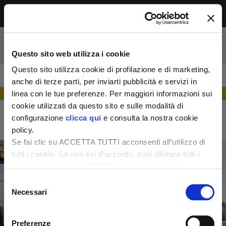
Menu
Accesso riservato agli abbonati
Per leggere questo contenuto, devi essere
Questo sito web utilizza i cookie
abbonato alla rivista. Se sei già abbonato,
accedi subito per continuare la lettura.
Questo sito utilizza cookie di profilazione e di marketing,
Se non sei ancora dei nostri, abbonati ora e
anche di terze parti, per inviarti pubblicità e servizi in
accedi ai tuoi contenuti!
linea con le tue preferenze. Per maggiori informazioni sui
cookie utilizzati da questo sito e sulle modalità di
configurazione
clicca qui
e consulta la nostra cookie
Abbonati ora
LOGIN
policy.
Se fai clic su ACCETTA TUTTI acconsenti all’utilizzo di
tutti i cookie. Se non sei d’accordo, puoi rifiutare tutti i
cookie, cliccando su RIFIUTA, o esprimere delle
preferenze selezionando le tipologie di cookie che
Selezione
desideri accettare e cliccando ACCETTA SELEZIONATI.
Necessari
del
consenso
Preferenze