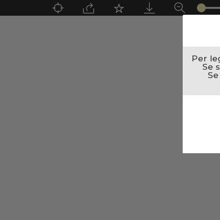
Per le
Se s
Se