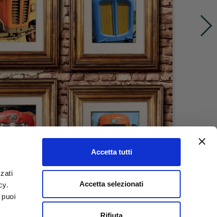
Accetta tutti
zati
Accetta selezionati
icy.
 puoi
Rifiuta