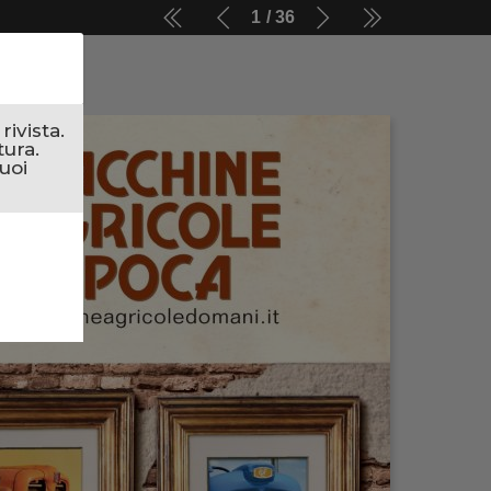
1
36
ivista.
tura.
uoi