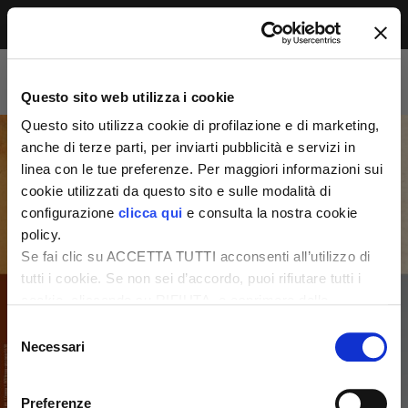
Menu
Accesso riservato agli abbonati
Per leggere questo contenuto, devi essere
Questo sito web utilizza i cookie
abbonato alla rivista. Se sei già abbonato,
accedi subito per continuare la lettura.
Questo sito utilizza cookie di profilazione e di marketing,
Se non sei ancora dei nostri, abbonati ora e
anche di terze parti, per inviarti pubblicità e servizi in
accedi ai tuoi contenuti!
linea con le tue preferenze. Per maggiori informazioni sui
cookie utilizzati da questo sito e sulle modalità di
configurazione
clicca qui
e consulta la nostra cookie
Abbonati ora
LOGIN
policy.
Se fai clic su ACCETTA TUTTI acconsenti all’utilizzo di
tutti i cookie. Se non sei d’accordo, puoi rifiutare tutti i
cookie, cliccando su RIFIUTA, o esprimere delle
preferenze selezionando le tipologie di cookie che
Selezione
desideri accettare e cliccando ACCETTA SELEZIONATI.
Necessari
del
consenso
Preferenze