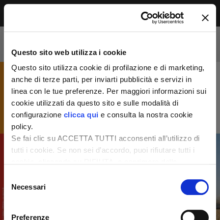
Menu
Accesso riservato agli abbonati
Per leggere questo contenuto, devi essere
Questo sito web utilizza i cookie
abbonato alla rivista. Se sei già abbonato,
accedi subito per continuare la lettura.
Questo sito utilizza cookie di profilazione e di marketing,
Se non sei ancora dei nostri, abbonati ora e
anche di terze parti, per inviarti pubblicità e servizi in
accedi ai tuoi contenuti!
linea con le tue preferenze. Per maggiori informazioni sui
cookie utilizzati da questo sito e sulle modalità di
configurazione
clicca qui
e consulta la nostra cookie
Abbonati ora
LOGIN
policy.
Se fai clic su ACCETTA TUTTI acconsenti all’utilizzo di
tutti i cookie. Se non sei d’accordo, puoi rifiutare tutti i
cookie, cliccando su RIFIUTA, o esprimere delle
preferenze selezionando le tipologie di cookie che
Selezione
desideri accettare e cliccando ACCETTA SELEZIONATI.
Necessari
del
consenso
Preferenze