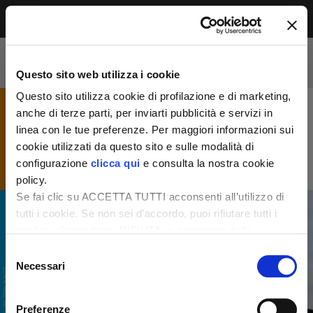
Menu
Accesso riservato agli abbonati
Per leggere questo contenuto, devi essere
Questo sito web utilizza i cookie
abbonato alla rivista. Se sei già abbonato,
accedi subito per continuare la lettura.
Questo sito utilizza cookie di profilazione e di marketing,
Se non sei ancora dei nostri, abbonati ora e
anche di terze parti, per inviarti pubblicità e servizi in
accedi ai tuoi contenuti!
linea con le tue preferenze. Per maggiori informazioni sui
cookie utilizzati da questo sito e sulle modalità di
configurazione
clicca qui
e consulta la nostra cookie
Abbonati ora
LOGIN
policy.
Se fai clic su ACCETTA TUTTI acconsenti all’utilizzo di
tutti i cookie. Se non sei d’accordo, puoi rifiutare tutti i
cookie, cliccando su RIFIUTA, o esprimere delle
preferenze selezionando le tipologie di cookie che
Selezione
desideri accettare e cliccando ACCETTA SELEZIONATI.
Necessari
del
consenso
Preferenze