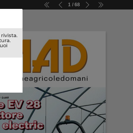
1
68
ivista.
tura.
uoi