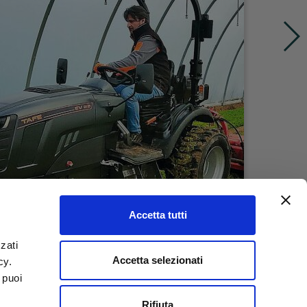
Accetta tutti
zati
Accetta selezionati
icy.
 puoi
Rifiuta