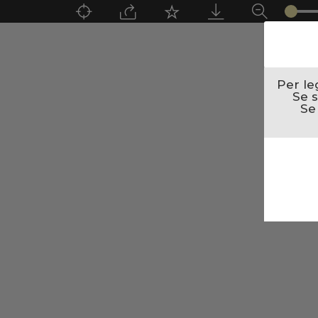
Per le
Se s
Se