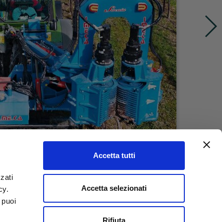
Accetta tutti
zati
Accetta selezionati
icy.
 puoi
Rifiuta