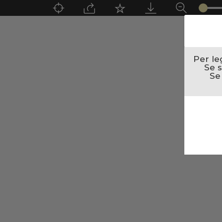
Per le
Se s
Se