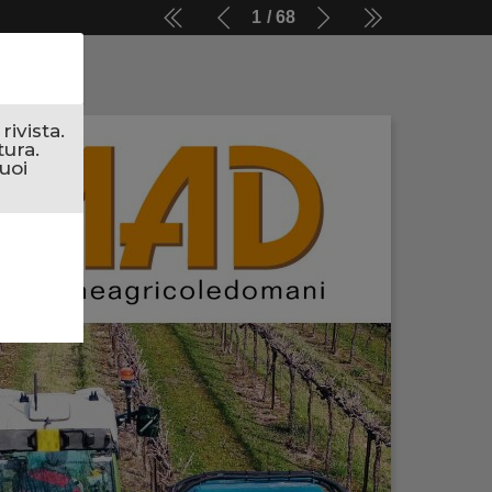
1
68
ivista.
tura.
uoi