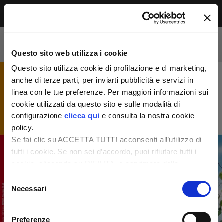
Menu
Accesso riservato agli abbonati
Per leggere questo contenuto, devi essere
Questo sito web utilizza i cookie
abbonato alla rivista. Se sei già abbonato,
accedi subito per continuare la lettura.
Questo sito utilizza cookie di profilazione e di marketing,
Se non sei ancora dei nostri, abbonati ora e
anche di terze parti, per inviarti pubblicità e servizi in
accedi ai tuoi contenuti!
linea con le tue preferenze. Per maggiori informazioni sui
cookie utilizzati da questo sito e sulle modalità di
configurazione
clicca qui
e consulta la nostra cookie
Abbonati ora
LOGIN
policy.
Se fai clic su ACCETTA TUTTI acconsenti all’utilizzo di
tutti i cookie. Se non sei d’accordo, puoi rifiutare tutti i
cookie, cliccando su RIFIUTA, o esprimere delle
preferenze selezionando le tipologie di cookie che
Selezione
desideri accettare e cliccando ACCETTA SELEZIONATI.
Necessari
del
consenso
Preferenze