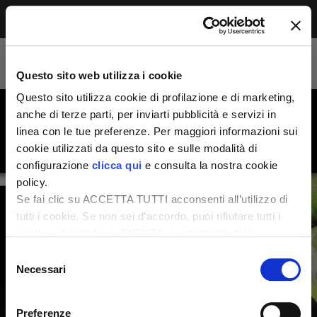
Menu
Accesso riservato agli abbonati
Per leggere questo contenuto, devi essere
Questo sito web utilizza i cookie
abbonato alla rivista. Se sei già abbonato,
accedi subito per continuare la lettura.
Questo sito utilizza cookie di profilazione e di marketing,
Se non sei ancora dei nostri, abbonati ora e
anche di terze parti, per inviarti pubblicità e servizi in
accedi ai tuoi contenuti!
linea con le tue preferenze. Per maggiori informazioni sui
cookie utilizzati da questo sito e sulle modalità di
configurazione
clicca qui
e consulta la nostra cookie
Abbonati ora
LOGIN
policy.
Se fai clic su ACCETTA TUTTI acconsenti all’utilizzo di
tutti i cookie. Se non sei d’accordo, puoi rifiutare tutti i
cookie, cliccando su RIFIUTA, o esprimere delle
preferenze selezionando le tipologie di cookie che
Selezione
desideri accettare e cliccando ACCETTA SELEZIONATI.
Necessari
del
consenso
Preferenze