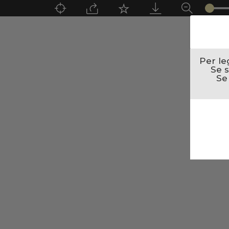
Per le
Se s
Se