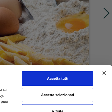
Accetta tutti
zati
Accetta selezionati
icy.
 puoi
Rifiuta