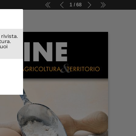
1
68
ivista.
tura.
uoi