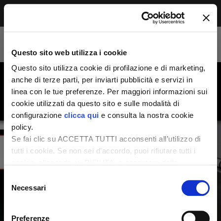
Menu
Accesso riservato agli abbonati
Per leggere questo contenuto, devi essere
Questo sito web utilizza i cookie
abbonato alla rivista. Se sei già abbonato,
accedi subito per continuare la lettura.
Questo sito utilizza cookie di profilazione e di marketing,
Se non sei ancora dei nostri, abbonati ora e
anche di terze parti, per inviarti pubblicità e servizi in
accedi ai tuoi contenuti!
linea con le tue preferenze. Per maggiori informazioni sui
cookie utilizzati da questo sito e sulle modalità di
configurazione
clicca qui
e consulta la nostra cookie
Abbonati ora
LOGIN
policy.
Se fai clic su ACCETTA TUTTI acconsenti all’utilizzo di
tutti i cookie. Se non sei d’accordo, puoi rifiutare tutti i
cookie, cliccando su RIFIUTA, o esprimere delle
preferenze selezionando le tipologie di cookie che
Selezione
desideri accettare e cliccando ACCETTA SELEZIONATI.
Necessari
del
consenso
Preferenze