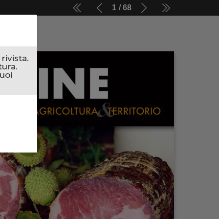
1
68
ivista.
tura.
uoi