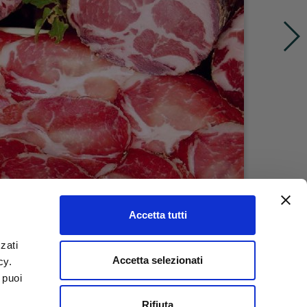
Accetta tutti
zati
Accetta selezionati
icy.
 puoi
Rifiuta