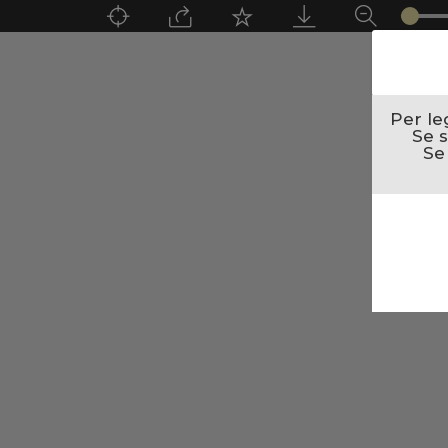
Per le
Se s
Se