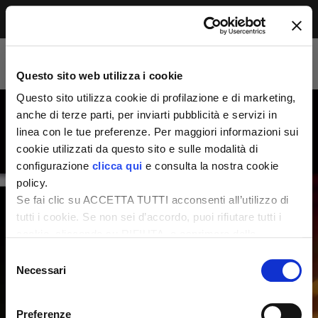
Menu
Accesso riservato agli abbonati
Per leggere questo contenuto, devi essere
Questo sito web utilizza i cookie
abbonato alla rivista. Se sei già abbonato,
accedi subito per continuare la lettura.
Questo sito utilizza cookie di profilazione e di marketing,
Se non sei ancora dei nostri, abbonati ora e
anche di terze parti, per inviarti pubblicità e servizi in
accedi ai tuoi contenuti!
linea con le tue preferenze. Per maggiori informazioni sui
cookie utilizzati da questo sito e sulle modalità di
configurazione
clicca qui
e consulta la nostra cookie
Abbonati ora
LOGIN
policy.
Se fai clic su ACCETTA TUTTI acconsenti all’utilizzo di
tutti i cookie. Se non sei d’accordo, puoi rifiutare tutti i
cookie, cliccando su RIFIUTA, o esprimere delle
preferenze selezionando le tipologie di cookie che
Selezione
desideri accettare e cliccando ACCETTA SELEZIONATI.
Necessari
del
consenso
Preferenze