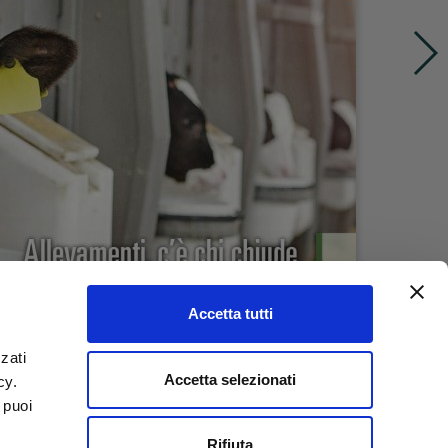
Accetta tutti
zati
Accetta selezionati
icy.
 puoi
Rifiuta