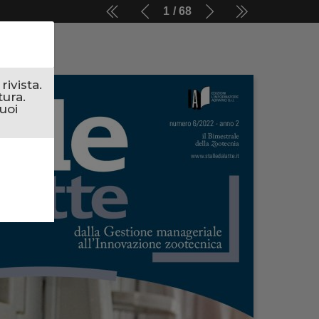
1
68
ivista.
tura.
uoi