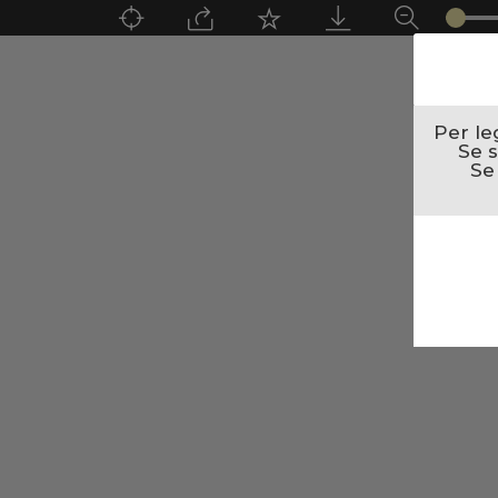
Per le
Se s
Se