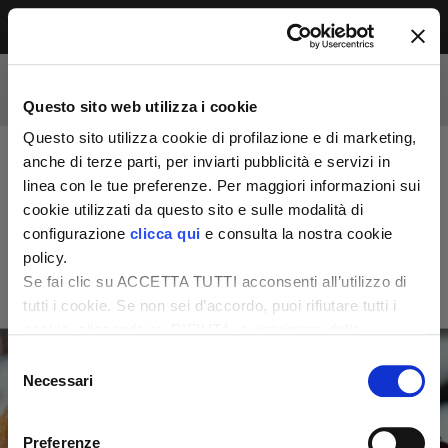
Menu
Accesso riservato agli abbonati
Per leggere questo contenuto, devi essere
Questo sito web utilizza i cookie
abbonato alla rivista. Se sei già abbonato,
accedi subito per continuare la lettura.
Questo sito utilizza cookie di profilazione e di marketing,
Se non sei ancora dei nostri, abbonati ora e
anche di terze parti, per inviarti pubblicità e servizi in
accedi ai tuoi contenuti!
linea con le tue preferenze. Per maggiori informazioni sui
cookie utilizzati da questo sito e sulle modalità di
configurazione
clicca qui
e consulta la nostra cookie
Abbonati ora
LOGIN
policy.
Se fai clic su ACCETTA TUTTI acconsenti all’utilizzo di
tutti i cookie. Se non sei d’accordo, puoi rifiutare tutti i
cookie, cliccando su RIFIUTA, o esprimere delle
preferenze selezionando le tipologie di cookie che
Selezione
desideri accettare e cliccando ACCETTA SELEZIONATI.
Necessari
del
consenso
Preferenze