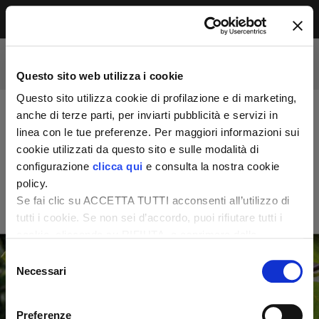
Menu
Accesso riservato agli abbonati
Per leggere questo contenuto, devi essere
Questo sito web utilizza i cookie
abbonato alla rivista. Se sei già abbonato,
accedi subito per continuare la lettura.
Questo sito utilizza cookie di profilazione e di marketing,
Se non sei ancora dei nostri, abbonati ora e
anche di terze parti, per inviarti pubblicità e servizi in
accedi ai tuoi contenuti!
linea con le tue preferenze. Per maggiori informazioni sui
cookie utilizzati da questo sito e sulle modalità di
configurazione
clicca qui
e consulta la nostra cookie
Abbonati ora
LOGIN
policy.
Se fai clic su ACCETTA TUTTI acconsenti all’utilizzo di
tutti i cookie. Se non sei d’accordo, puoi rifiutare tutti i
cookie, cliccando su RIFIUTA, o esprimere delle
preferenze selezionando le tipologie di cookie che
Selezione
desideri accettare e cliccando ACCETTA SELEZIONATI.
Necessari
del
consenso
Preferenze