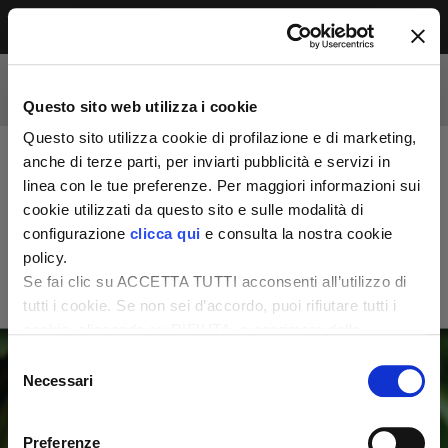
Menu
Accesso riservato agli abbonati
Per leggere questo contenuto, devi essere
Questo sito web utilizza i cookie
abbonato alla rivista. Se sei già abbonato,
accedi subito per continuare la lettura.
Questo sito utilizza cookie di profilazione e di marketing,
Se non sei ancora dei nostri, abbonati ora e
anche di terze parti, per inviarti pubblicità e servizi in
accedi ai tuoi contenuti!
linea con le tue preferenze. Per maggiori informazioni sui
cookie utilizzati da questo sito e sulle modalità di
configurazione
clicca qui
e consulta la nostra cookie
Abbonati ora
LOGIN
policy.
Se fai clic su ACCETTA TUTTI acconsenti all’utilizzo di
tutti i cookie. Se non sei d’accordo, puoi rifiutare tutti i
cookie, cliccando su RIFIUTA, o esprimere delle
preferenze selezionando le tipologie di cookie che
Selezione
desideri accettare e cliccando ACCETTA SELEZIONATI.
Necessari
del
consenso
Preferenze