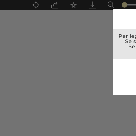
Per le
Se s
Se