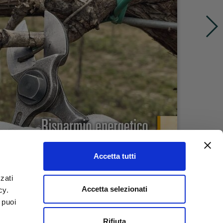
Accetta tutti
zati
Accetta selezionati
icy.
 puoi
Rifiuta