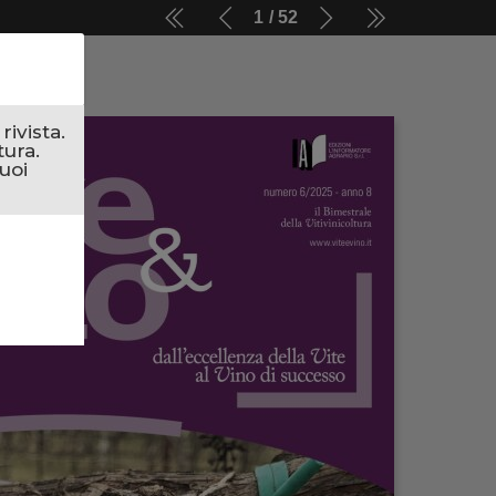
1
52
ivista.
tura.
uoi