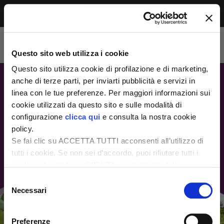
Menu
Accesso riservato agli abbonati
Per leggere questo contenuto, devi essere
Questo sito web utilizza i cookie
abbonato alla rivista. Se sei già abbonato,
accedi subito per continuare la lettura.
Questo sito utilizza cookie di profilazione e di marketing,
Se non sei ancora dei nostri, abbonati ora e
anche di terze parti, per inviarti pubblicità e servizi in
accedi ai tuoi contenuti!
linea con le tue preferenze. Per maggiori informazioni sui
cookie utilizzati da questo sito e sulle modalità di
configurazione
clicca qui
e consulta la nostra cookie
Abbonati ora
LOGIN
policy.
Se fai clic su ACCETTA TUTTI acconsenti all’utilizzo di
tutti i cookie. Se non sei d’accordo, puoi rifiutare tutti i
cookie, cliccando su RIFIUTA, o esprimere delle
preferenze selezionando le tipologie di cookie che
Selezione
desideri accettare e cliccando ACCETTA SELEZIONATI.
Necessari
del
consenso
Preferenze